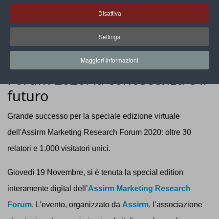
Disattiva
Settings
EVENTI
Assirm Marketing Research
Maggiori informazioni
Forum 2020: la conoscenza è il
futuro
Grande successo per la speciale edizione virtuale
dell'Assirm Marketing Research Forum 2020: oltre 30
relatori e 1.000 visitatori unici.
Giovedì 19 Novembre, si è tenuta la special edition
interamente digital dell’
Assirm Marketing Research
Forum
. L’evento, organizzato da
Assirm
, l’associazione