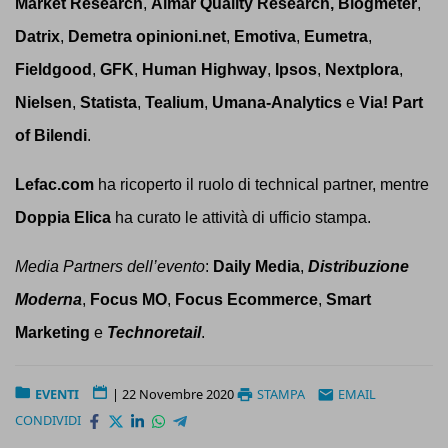
Market Research
,
Almar Quality Research,
Blogmeter
,
Datrix
,
Demetra opinioni.net
,
Emotiva
,
Eumetra
,
Fieldgood
,
GFK
,
Human Highway
,
Ipsos
,
Nextplora
,
Nielsen
,
Statista
,
Tealium
,
Umana-Analytics
e
Via! Part
of Bilendi
.
Lefac.com
ha ricoperto il ruolo di technical partner, mentre
Doppia Elica
ha curato le attività di ufficio stampa.
Media Partners dell’evento
:
Daily Media
,
Distribuzione
Moderna
,
Focus MO
,
Focus Ecommerce
,
Smart
Marketing
e
Technoretail
.
EVENTI
|
22 Novembre 2020
STAMPA
EMAIL
CONDIVIDI