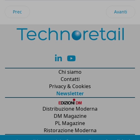
Articolo precedente: Nuove date per Refrigera 2021
Articolo succ
Prec
Avanti
lk
yt
Chi siamo
Contatti
Privacy & Cookies
Newsletter
Distribuzione Moderna
DM Magazine
PL Magazine
Ristorazione Moderna