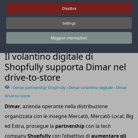
Disattiva
Settings
Col volantino digitale di ShopFully, Dimar ha registrato nel
primo semestre 2024 più di 260mila interazioni
Maggiori informazioni
CASE HISTORY
Il volantino digitale di
Shopfully supporta Dimar nel
drive-to-store
-
Dimar partnership ShopFully
-
Dimar volantino digitale
-
Dimar
drive-to-store
Dimar
, azienda operante nella distribuzione
organizzata con le insegne Mercatò, Mercatò Local, Big
ed Extra, prosegue la
partnership
con la tech
company
Shopfully
con l’obiettivo di
aumentare gli