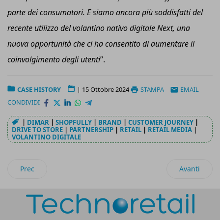
parte dei consumatori. E siamo ancora più soddisfatti del
recente utilizzo del volantino nativo digitale N
ext
, una
nuova opportunità che ci ha consentito di aumentare il
coinvolgimento degli utenti
”.
CASE HISTORY
|
15 Ottobre 2024
STAMPA
EMAIL
CONDIVIDI
|
DIMAR
|
SHOPFULLY
|
BRAND
|
CUSTOMER JOURNEY
|
DRIVE TO STORE
|
PARTNERSHIP
|
RETAIL
|
RETAIL MEDIA
|
VOLANTINO DIGITALE
Articolo precedente: Con Witailer Studio, Barilla conquista 
Articolo suc
Prec
Avanti