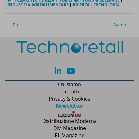
|
CIBUS TEC
|
ITALIA
|
NOMISMA
|
FOOD & BEVERAGE
|
INDUSTRIA AGROALIMENTARE
|
RICERCA
|
TECNOLOGIA
Articolo precedente: Comarch offre soluzioni di electronic d
Articolo suc
Prec
Avanti
lk
yt
Chi siamo
Contatti
Privacy & Cookies
Newsletter
Distribuzione Moderna
DM Magazine
PL Magazine