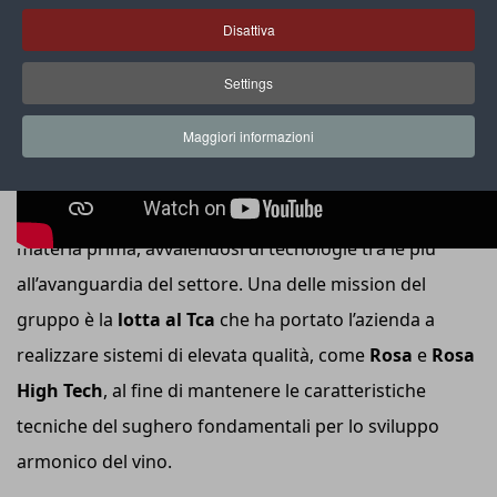
Disattiva
Settings
Maggiori informazioni
Nella sede portoghese di
Amorim Cork
la produzione
dispone di sofisticati impianti di lavorazione della
materia prima, avvalendosi di tecnologie tra le più
all’avanguardia del settore. Una delle mission del
gruppo è la
lotta al Tca
che ha portato l’azienda a
realizzare sistemi di elevata qualità, come
Rosa
e
Rosa
High Tech
, al fine di mantenere le caratteristiche
tecniche del sughero fondamentali per lo sviluppo
armonico del vino.