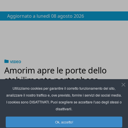
Aggiornato a
lunedì 08 agosto 2026
VIDEO
Amorim apre le porte dello
stabilimento portoghese
Utilizziamo cookies per garantire il corretto funzionamento del sito,
-
Amorim Cork tecnologie
-
Amorim Cork lavorazione sughero
-
analizzare il nostro traffico e, ove previsto, fornire i servizi dei social media.
Amorim Cork lotta Tca
I cookies sono DISATTIVATI. Puoi scegliere se accettare l'uso degli stessi o
disattivarli.
Ok, accetto!