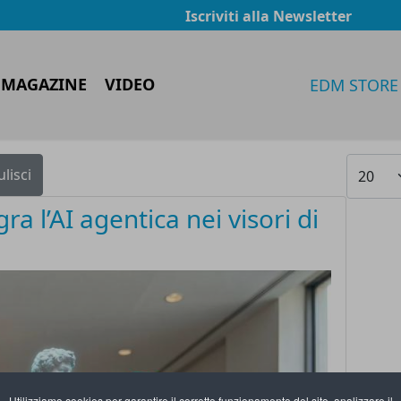
Iscriviti alla Newsletter
 MAGAZINE
VIDEO
EDM STORE
Visualiz
ulisci
a l’AI agentica nei visori di
Utilizziamo cookies per garantire il corretto funzionamento del sito, analizzare il