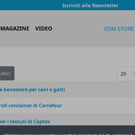
Iscriviti alla Newsletter
 MAGAZINE
VIDEO
EDM STORE
Visualiz
ulisci
 e benessere per cani e gatti
 roll container di Carrefour
er i tessuti di Captex
Utilizziamo cookies per garantire il corretto funzionamento del sito, analizzare il