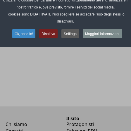
ortatile e affidabile
nostro traffico e, ove previsto, fornire i servizi dei social media.
I cookies sono DISATTIVATI. Puoi scegliere se accettare l'uso degli stessi o
ambio dati contactless
disattivarli.
r indossabile Bluetooth
Ok, accetto!
Disattiva
Settings
Maggiori informazioni
Il sito
Chi siamo
Protagonisti