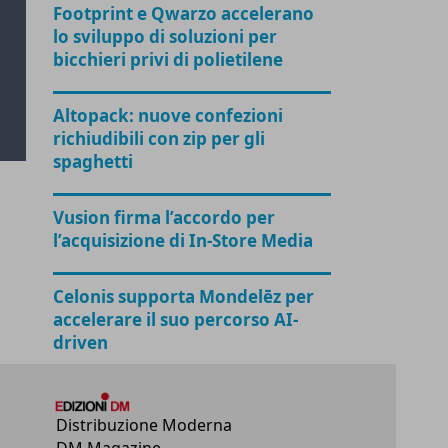
Footprint e Qwarzo accelerano
lo sviluppo di soluzioni per
bicchieri privi di polietilene
Altopack: nuove confezioni
richiudibili con zip per gli
spaghetti
Vusion firma l’accordo per
l’acquisizione di In-Store Media
Celonis supporta Mondelēz per
accelerare il suo percorso AI-
driven
Distribuzione Moderna