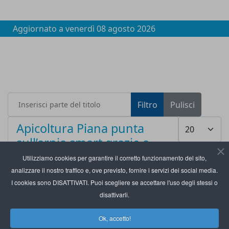
Aggiornato a
venerdì 08 agosto 2026
Inserisci parte del titolo
Filtro
Pulisci
Visualizza #
Apicoltura Piana punta
sull’arnia smart grazie a
Melixa System
Utilizziamo cookies per garantire il corretto funzionamento del sito,
analizzare il nostro traffico e, ove previsto, fornire i servizi dei social media.
I cookies sono DISATTIVATI. Puoi scegliere se accettare l'uso degli stessi o
disattivarli.
Ok, accetto!