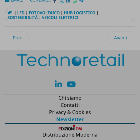
|
LED
|
FOTOVOLTAICO
|
HUB LOGISTICO
|
SOSTENIBILITÀ
|
VEICOLI ELETTRICI
Articolo precedente: Con myDsv la gestione delle spedizioni è
Articolo succ
Prec
Avanti
lk
yt
Chi siamo
Contatti
Privacy & Cookies
Newsletter
Distribuzione Moderna