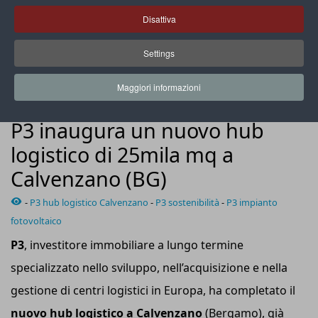
Disattiva
Settings
L’hub di oltre 25mila mq si trova a soli 5 km dall’uscita dell’A35
Caravaggio (BreBeMi)
Maggiori informazioni
SUPPLY CHAIN
P3 inaugura un nuovo hub
logistico di 25mila mq a
Calvenzano (BG)
-
P3 hub logistico Calvenzano
-
P3 sostenibilità
-
P3 impianto
fotovoltaico
P3
, investitore immobiliare a lungo termine
specializzato nello sviluppo, nell’acquisizione e nella
gestione di centri logistici in Europa, ha completato il
nuovo hub logistico a Calvenzano
(Bergamo), già