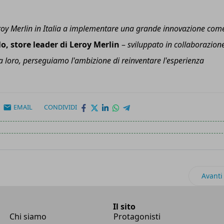
roy Merlin in Italia a implementare una grande innovazione come
o, store leader di Leroy Merlin
–
sviluppato in collaborazion
 a loro, perseguiamo l'ambizione di reinventare l'esperienza
EMAIL
CONDIVIDI
cia i tag Rfid cuciti direttamente nei capi
Artico
Avanti
Il sito
Chi siamo
Protagonisti