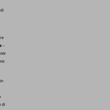
 di
are
a
–
ente
una
in
o
 di