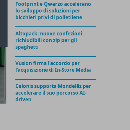
Footprint e Qwarzo accelerano
lo sviluppo di soluzioni per
bicchieri privi di polietilene
Altopack: nuove confezioni
richiudibili con zip per gli
spaghetti
Vusion firma l’accordo per
l’acquisizione di In-Store Media
Celonis supporta Mondelēz per
accelerare il suo percorso AI-
driven