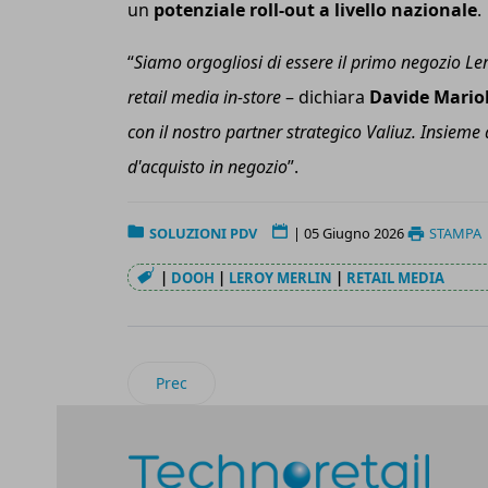
un
potenziale roll-out a livello nazionale
.
“
Siamo orgogliosi di essere il primo negozio Le
retail media in-store
– dichiara
Davide Mariol
con il nostro partner strategico Valiuz. Insieme
d'acquisto in negozio
”.
SOLUZIONI PDV
|
05 Giugno 2026
STAMPA
|
DOOH
|
LEROY MERLIN
|
RETAIL MEDIA
Articolo precedente: Sensormatic Solutions lan
Prec