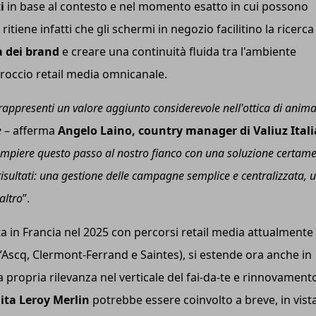
i
in base al contesto e nel momento esatto in cui possono
 ritiene infatti che gli schermi in negozio facilitino la ricerca
tà dei brand
e creare una continuità fluida tra l'ambiente
pproccio retail media omnicanale.
appresenti un valore aggiunto considerevole nell'ottica di anim
e
– afferma
Angelo Laino, country manager di Valiuz Itali
compiere questo passo al nostro fianco con una soluzione certam
isultati: una gestione delle campagne semplice e centralizzata, 
altro
”.
a in Francia nel 2025 con percorsi retail media attualmente 
 d’Ascq, Clermont-Ferrand e Saintes), si estende ora anche in
a propria rilevanza nel verticale del fai-da-te e rinnovament
ta Leroy Merlin
potrebbe essere coinvolto a breve, in vista