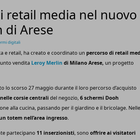
i retail media nel nuovo
n di Arese
rmi digitali
ta e retail, ha creato e coordinato un
percorso di retail me
punto vendita
Leroy Merlin
di Milano Arese,
un progetto
rato lo scorso 27 maggio durante il loro percorso d’acquisto
nelle corsie centrali
del negozio,
6 schermi Dooh
ione alla cucina, passando per il giardino e il bricolage. Nell
un totem nell’area ingresso
.
ente partecipano
11 inserzionisti
, sono
offrire ai visitatori