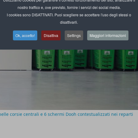
nostro traffico e, ove previsto, fornire i servizi dei social media.
I cookies sono DISATTIVATI. Puoi scegliere se accettare l'uso degli stessi o
disattivarli.
Ok, accetto!
Disattiva
Settings
Maggiori informazioni
nelle corsie centrali e 6 schermi Dooh contestualizzati nei reparti