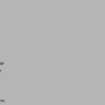
api
r
ivi.