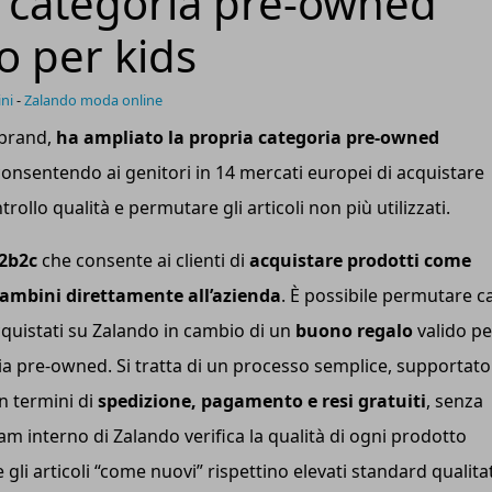
a categoria pre-owned
o per kids
ni
-
Zalando moda online
ibrand,
ha ampliato la propria categoria pre-owned
onsentendo ai genitori in 14 mercati europei di acquistare
ollo qualità e permutare gli articoli non più utilizzati.
2b2c
che consente ai clienti di
acquistare prodotti come
bambini direttamente all’azienda
. È possibile permutare c
cquistati su Zalando in cambio di un
buono regalo
valido pe
ria pre-owned. Si tratta di un processo semplice, supportato
n termini di
spedizione, pagamento e resi gratuiti
, senza
team interno di Zalando verifica la qualità di ogni prodotto
gli articoli “come nuovi” rispettino elevati standard qualitat