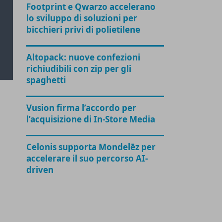
Footprint e Qwarzo accelerano
lo sviluppo di soluzioni per
bicchieri privi di polietilene
Altopack: nuove confezioni
richiudibili con zip per gli
spaghetti
Vusion firma l’accordo per
l’acquisizione di In-Store Media
Celonis supporta Mondelēz per
accelerare il suo percorso AI-
driven