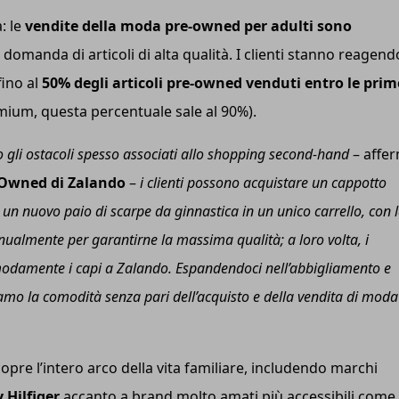
: le
vendite della moda pre-owned per adulti sono
a domanda di articoli di alta qualità. I clienti stanno reagend
fino al
50% degli articoli pre-owned venduti entro le prim
mium, questa percentuale sale al 90%).
 gli ostacoli spesso associati allo shopping second-hand
– affe
e-Owned di Zalando
–
i clienti possono acquistare un cappotto
n nuovo paio di scarpe da ginnastica in un unico carrello, con 
nualmente per garantirne la massima qualità; a loro volta, i
odamente i capi a Zalando. Espandendoci nell’abbigliamento e
amo la comodità senza pari dell’acquisto e della vendita di moda
pre l’intero arco della vita familiare, includendo marchi
Hilfiger
accanto a brand molto amati più accessibili come