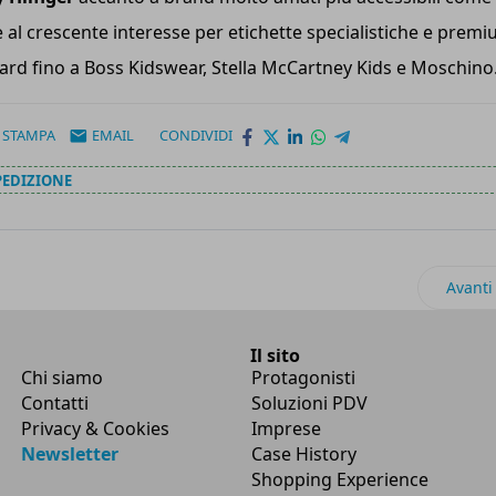
 al crescente interesse per etichette specialistiche e premi
ard fino a Boss Kidswear, Stella McCartney Kids e Moschino
STAMPA
EMAIL
CONDIVIDI
PEDIZIONE
attacchi di e-skimming nel checkout online
Artico
Avanti
Il sito
Chi siamo
Protagonisti
Contatti
Soluzioni PDV
Privacy & Cookies
Imprese
Newsletter
Case History
Shopping Experience