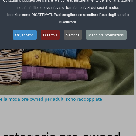
nostro traffico e, ove previsto, fornire i servizi dei social media.
I cookies sono DISATTIVATI. Puoi scegliere se accettare l'uso degli stessi o
disattivarli.
Ok, accetto!
Disattiva
Settings
Maggiori informazioni
 della moda pre-owned per adulti sono raddoppiate