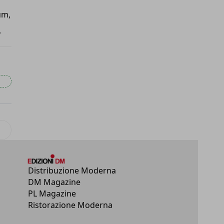
um,
.
lo successivo: Rakuten Ichiba con Google per esperienze d’acquisto
Distribuzione Moderna
DM Magazine
PL Magazine
Ristorazione Moderna