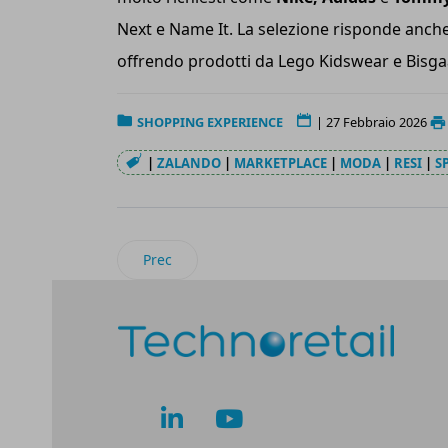
Next e Name It. La selezione risponde anche
offrendo prodotti da Lego Kidswear e Bisga
SHOPPING EXPERIENCE
|
27 Febbraio 2026
|
ZALANDO
|
MARKETPLACE
|
MODA
|
RESI
|
S
Articolo precedente: NordVpn: aumentano gli 
Prec
lk
yt