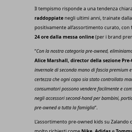
Il tempismo risponde a una tendenza chiara
raddoppiate
negli ultimi anni, trainate dall
positivamente all’assortimento curato, con 
24 ore dalla messa online
(per i brand pre
“
Con la nostra categoria pre-owned, eliminiamo
Alice Marshall, director della sezione Pr
invernale di seconda mano di fascia premium e u
certezza che ogni capo sia stato controllato ma
consumatori possono vendere facilmente e com
negli accessori second-hand per bambini, porti
pre-owned a tutta la famiglia
”.
L’assortimento pre-owned kids su Zalando co
molto richiesti come
Nike, Adidas
e
Tommy 