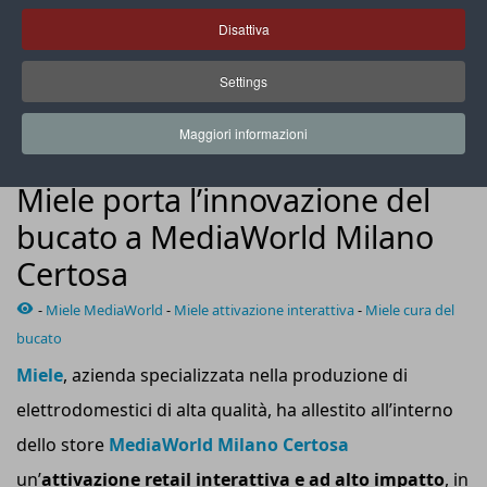
Disattiva
Settings
L’iniziativa sarà accompagnata da una strategia di
comunicazione integrata
Maggiori informazioni
SHOPPING EXPERIENCE
Miele porta l’innovazione del
bucato a MediaWorld Milano
Certosa
-
Miele MediaWorld
-
Miele attivazione interattiva
-
Miele cura del
bucato
Miele
, azienda specializzata nella produzione di
elettrodomestici di alta qualità, ha allestito all’interno
dello store
MediaWorld Milano Certosa
un’
attivazione retail interattiva e ad alto impatto
, in