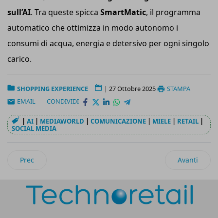
sull’AI
. Tra queste spicca
SmartMatic
, il programma
automatico che ottimizza in modo autonomo i
consumi di acqua, energia e detersivo per ogni singolo
carico.
SHOPPING EXPERIENCE
|
27 Ottobre 2025
STAMPA
EMAIL
CONDIVIDI
|
AI
|
MEDIAWORLD
|
COMUNICAZIONE
|
MIELE
|
RETAIL
|
SOCIAL MEDIA
Articolo precedente: Shopify: shopping prudente per gli italia
Articolo su
Prec
Avanti