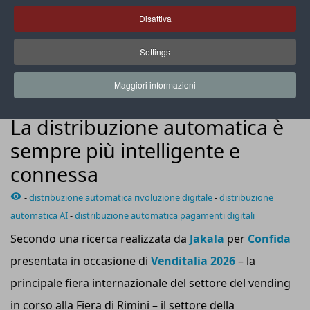
Disattiva
Settings
Il 90% degli operatori dichiara di voler introdurre o integrare
soluzioni di AI entro i prossimi 5 anni
Maggiori informazioni
SHOPPING EXPERIENCE
La distribuzione automatica è
sempre più intelligente e
connessa
-
distribuzione automatica rivoluzione digitale
-
distribuzione
automatica AI
-
distribuzione automatica pagamenti digitali
Secondo una ricerca realizzata da
Jakala
per
Confida
presentata in occasione di
Venditalia 2026
– la
principale fiera internazionale del settore del vending
in corso alla Fiera di Rimini – il settore della