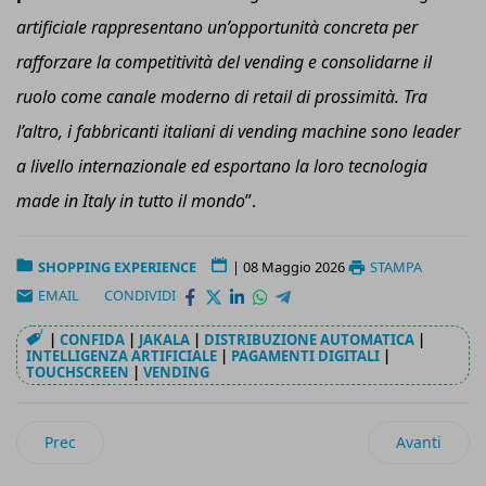
artificiale rappresentano un’opportunità concreta per
rafforzare la competitività del vending e consolidarne il
ruolo come canale moderno di retail di prossimità. Tra
l’altro, i fabbricanti italiani di vending machine sono leader
a livello internazionale ed esportano la loro tecnologia
made in Italy in tutto il mondo
”.
SHOPPING EXPERIENCE
|
08 Maggio 2026
STAMPA
EMAIL
CONDIVIDI
|
CONFIDA
|
JAKALA
|
DISTRIBUZIONE AUTOMATICA
|
INTELLIGENZA ARTIFICIALE
|
PAGAMENTI DIGITALI
|
TOUCHSCREEN
|
VENDING
Articolo precedente: Spesalyze, l’app che automatizza il rispa
Articolo suc
Prec
Avanti