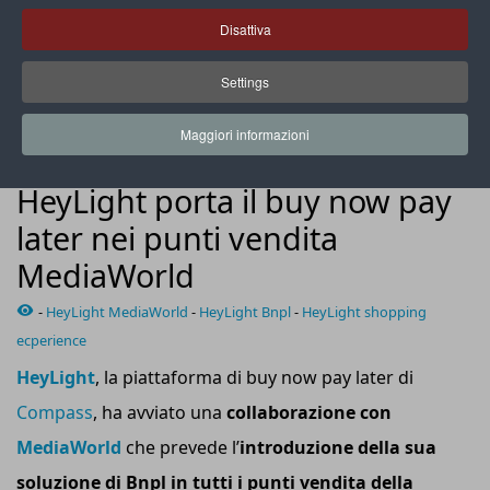
Disattiva
Settings
Con HeyLight è possibile dilazionare importi fino a 5.000 euro
in piccole rate
Maggiori informazioni
SHOPPING EXPERIENCE
HeyLight porta il buy now pay
later nei punti vendita
MediaWorld
-
HeyLight MediaWorld
-
HeyLight Bnpl
-
HeyLight shopping
ecperience
HeyLight
, la piattaforma di buy now pay later di
Compass
, ha avviato una
collaborazione con
MediaWorld
che prevede l’
introduzione della
sua
soluzione
di
B
npl
in tutti i punti vendita della