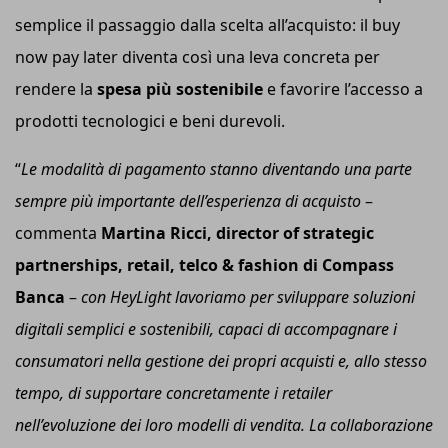
semplice il passaggio dalla scelta all’acquisto: il buy
now pay later diventa così una leva concreta per
rendere la
spesa più sostenibile
e favorire l’accesso a
prodotti tecnologici e beni durevoli.
“
Le modalità di pagamento stanno diventando una parte
sempre più importante dell’esperienza di acquisto
–
commenta
Martina Ricci,
d
irector of
s
trategic
p
artnerships,
r
etail,
t
elco &
f
ashion
di
Compass
Banca
–
c
on HeyLight lavoriamo per sviluppare soluzioni
digitali semplici e sostenibili, capaci di accompagnare i
consumatori nella gestione dei propri acquisti e, allo stesso
tempo, di supportare concretamente i retailer
nell’evoluzione dei loro modelli di vendita. La collaborazione