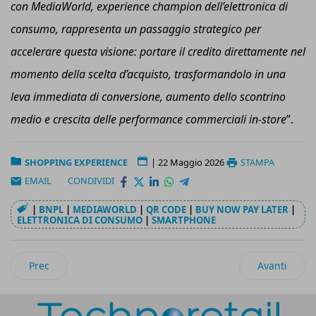
con MediaWorld,
e
xperience
c
hampion dell’elettronica di
consumo, rappresenta un passaggio strategico per
accelerare questa visione: portare il credito direttamente nel
momento della scelta d’acquisto, trasformandolo in una
leva immediata di conversione, aumento dello scontrino
medio e crescita delle performance commerciali in-store
”.
SHOPPING EXPERIENCE
|
22 Maggio 2026
STAMPA
EMAIL
CONDIVIDI
|
BNPL
|
MEDIAWORLD
|
QR CODE
|
BUY NOW PAY LATER
|
ELETTRONICA DI CONSUMO
|
SMARTPHONE
Articolo precedente: Qvc Italia punta sempre più su TikTok S
Articolo suc
Prec
Avanti