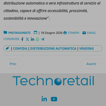
distribuzione automatica a vera infrastruttura di servizio al
cittadino, capace di offrire accessibilità, prossimità,
sostenibilità e innovazione” .
PROTAGONISTI
|
18 Giugno 2026
STAMPA
EMAIL
CONDIVIDI
|
CONFIDA
|
DISTRIBUZIONE AUTOMATICA
|
VENDING
Articolo precedente: Sharp Europe nomina Paul Yokoyama n
Articolo suc
Prec
Avanti
lk
yt