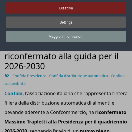
Disattiva
Settings
Massimo Trapletti, presidente di Confida
Maggiori informazioni
PROTAGONISTI
Confida: Massimo Trapletti
riconfermato alla guida per il
2026-2030
-
Confida Presidenza
-
Confida distribuzione automatica
-
Confida
sostenibilità
Confida
, l'associazione italiana che rappresenta l’intera
filiera della distribuzione automatica di alimenti e
bevande aderente a Confcommercio, ha
riconfermato
Massimo Trapletti alla Presidenza per il quadriennio
2026-2030
, segnando l’avvio di un
nuovo piano