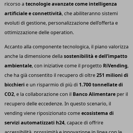
ricorso a
tecnologie avanzate come intelligenza
artificiale e connettività
, che abiliteranno sistemi
evoluti di gestione, personalizzazione dell’offerta e
ottimizzazione delle operation.
Accanto alla componente tecnologica, il piano valorizza
anche la dimensione della
sostenibilità e dell’impatto
ambientale
, con iniziative come il progetto
RiVending
,
che ha già consentito il recupero di oltre
251 milioni di
bicchieri
e un risparmio di più di
1.700 tonnellate di
CO2
, e la collaborazione con il
Banco Alimentare
per il
recupero delle eccedenze. In questo scenario, il
vending viene riposizionato come
ecosistema di
servizi automatizzati h24
, capace di offrire
accessibilità, prossimità e innovazione in linea con le