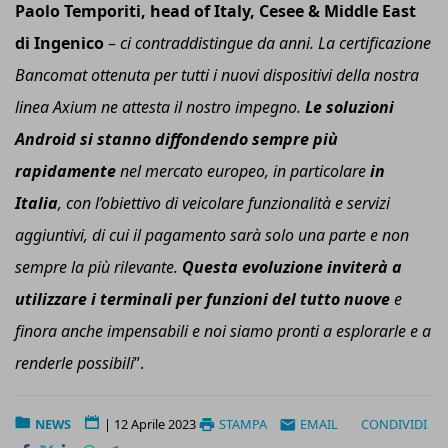
Paolo Temporiti,
h
ead of Italy, C
esee
& Middle East
di Ingenico
–
ci
contraddistingue da anni. La certificazione
Bancomat ottenuta per tutti i nuovi dispositivi della nostra
linea A
xium
ne attesta il nostro impegno.
Le soluzioni
Android si stanno diffondendo sempre più
rapidamente
nel mercato europeo, in particolare
in
Italia
, con l’obiettivo di veicolare funzionalità e servizi
aggiuntivi, di cui il pagamento sarà solo una parte e non
sempre la più rilevante.
Questa evoluzione inviterà a
utilizzare i terminali per funzioni del tutto nuove
e
finora anche impensabil
i
e
noi
siamo pronti a esplorarle e a
renderle possibili
”.
NEWS
|
12 Aprile 2023
STAMPA
EMAIL
CONDIVIDI