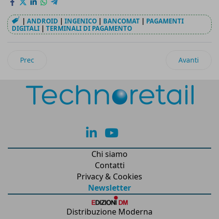
|
ANDROID
|
INGENICO
|
BANCOMAT
|
PAGAMENTI
DIGITALI
|
TERMINALI DI PAGAMENTO
Articolo precedente: Al via il workshop online gratuito “Logis
Articolo suc
Prec
Avanti
lk
yt
Chi siamo
Contatti
Privacy & Cookies
Newsletter
Distribuzione Moderna