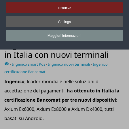
Disattiva
Settings
Terminale Ingenico della serie Axium
Maggiori informazioni
NEWS
Ingenico rafforza la sua offerta
in Italia con nuovi terminali
-
Ingenico smart Pos
-
Ingenico nuovi terminali
-
Ingenico
certificazione Bancomat
Ingenico
, leader mondiale nelle soluzioni di
accettazione dei pagamenti,
ha
ottenuto in Italia la
certificazione Bancomat
per
tre
nuovi
dispositivi
:
Axium Ex6000, Axium Ex8000 e Axium Dx4000, tutti
basati su Android.