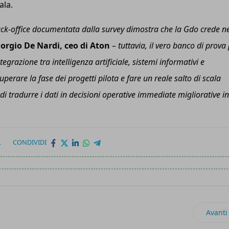
ala.
l back-office documentata dalla survey dimostra che la G
do
crede ne
iorgio De Nardi,
ceo
di Aton
–
t
uttavia, il vero banco di prova
ntegrazione tra intelligenza artificiale, sistemi informativi e
rare la fase dei progetti pilota e fare un reale salto di scala
di tradurre i dati in decisioni operative immediate migliorative in
L
CONDIVIDI
l pulsante di recesso online su siti e app
Artico
Avanti