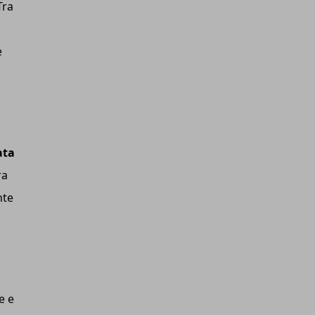
Tra
e
ata
ra
nte
e e