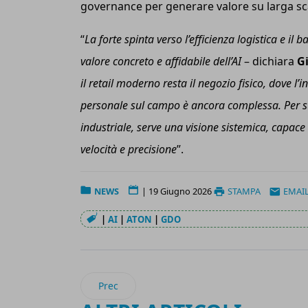
governance per generare valore su larga sc
“
La forte spinta verso l’efficienza logistica e i
valore concreto e affidabile dell’AI
– dichiara
G
il retail moderno resta il negozio fisico, dove l’i
personale sul campo è ancora complessa. Per supe
industriale, serve una visione sistemica, capace 
velocità e precisione
”.
NEWS
|
19 Giugno 2026
STAMPA
EMAI
|
AI
|
ATON
|
GDO
Articolo precedente: Aicel: scatta l’obbligo de
Prec