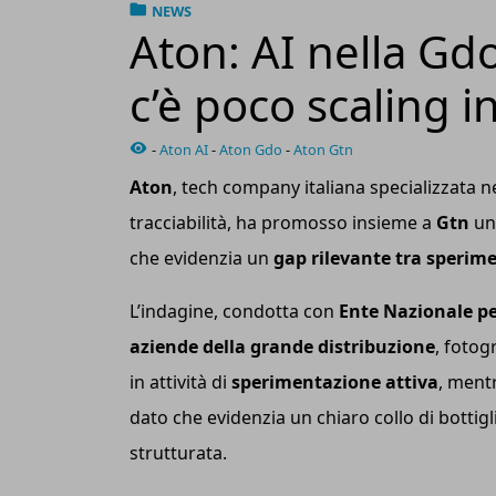
NEWS
Aton: AI nella Gd
c’è poco scaling i
-
Aton AI
-
Aton Gdo
-
Aton Gtn
Aton
, tech company italiana specializzata nel
tracciabilità, ha promosso insieme a
Gtn
un
che evidenzia un
gap rilevante tra sperime
L’indagine, condotta con
Ente Nazionale per
aziende della grande distribuzione
, fotog
in attività di
sperimentazione attiva
, ment
dato che evidenzia un chiaro collo di bottigli
strutturata.