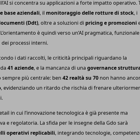
ll’AI si concentra su applicazioni a forte impatto operativo. 
 base aziendali
, il
monitoraggio delle rotture di stock
, i
documenti (Ddt)
, oltre a soluzioni di
pricing e promozioni
. L’orientamento è quindi verso un’AI pragmatica, funzionale
 dei processi interni.
ondo i dati raccolti, le criticità principali riguardano la
a da
41 aziende
, e la mancanza di una
governance struttur
o sempre più centrale: ben
42 realtà su 70
non hanno anco
o
, evidenziando un ritardo che rischia di frenare ulteriorme
i.
etail in cui l’innovazione tecnologica è già presente ma
va e regolatoria. La sfida per le insegne della Gdo sarà
li operativi replicabili
, integrando tecnologie, competenz