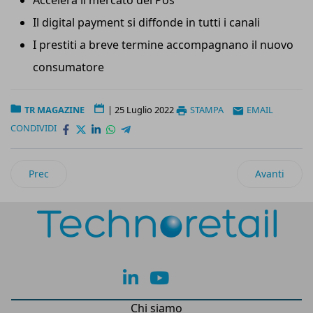
Accelera il mercato dei Pos
Il digital payment si diffonde in tutti i canali
I prestiti a breve termine accompagnano il nuovo
consumatore
TR MAGAZINE
|
25 Luglio 2022
STAMPA
EMAIL
CONDIVIDI
Articolo precedente: TR Speciale Packaging 2022
Articolo suc
Prec
Avanti
lk
yt
Chi siamo