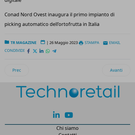
digitale
Conad Nord Ovest inaugura il primo impianto di
picking automatico dell’ortofrutta in Italia
TR MAGAZINE
|
26 Maggio 2023
STAMPA
EMAIL
CONDIVIDI
Articolo precedente: TR Magazine Luglio/Agosto 2023
Articolo suc
Prec
Avanti
lk
yt
Chi siamo