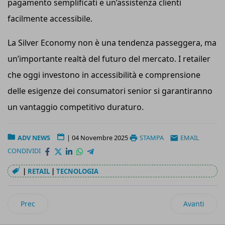
pagamento semplificati e un’assistenza clienti
facilmente accessibile.
La Silver Economy non è una tendenza passeggera, ma
un’importante realtà del futuro del mercato. I retailer
che oggi investono in accessibilità e comprensione
delle esigenze dei consumatori senior si garantiranno
un vantaggio competitivo duraturo.
ADV NEWS
|
04 Novembre 2025
STAMPA
EMAIL
CONDIVIDI
|
RETAIL
|
TECNOLOGIA
Articolo precedente: Intelligenza artificiale e supply chain: il 
Articolo suc
Prec
Avanti